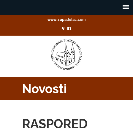
www.zupadolac.com
Novosti
RASPORED