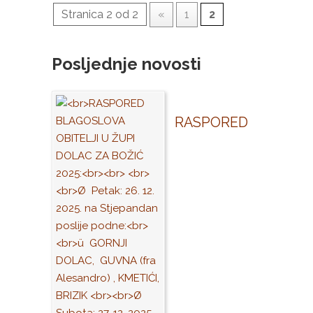
Stranica 2 od 2
«
1
2
Posljednje novosti
RASPORED