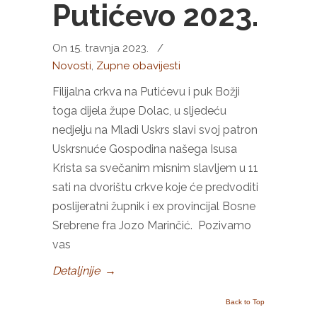
Putićevo 2023.
On 15. travnja 2023.
/
Novosti
,
Zupne obavijesti
Filijalna crkva na Putićevu i puk Božji
toga dijela župe Dolac, u sljedeću
nedjelju na Mladi Uskrs slavi svoj patron
Uskrsnuće Gospodina našega Isusa
Krista sa svečanim misnim slavljem u 11
sati na dvorištu crkve koje će predvoditi
poslijeratni župnik i ex provincijal Bosne
Srebrene fra Jozo Marinčić. Pozivamo
vas
Detaljnije
→
Back to Top