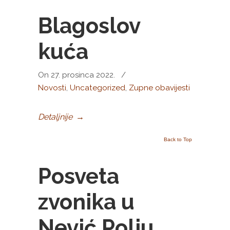
Blagoslov
kuća
On 27. prosinca 2022.
/
Novosti
,
Uncategorized
,
Zupne obavijesti
Detaljnije
→
Back to Top
Posveta
zvonika u
Nević Polju