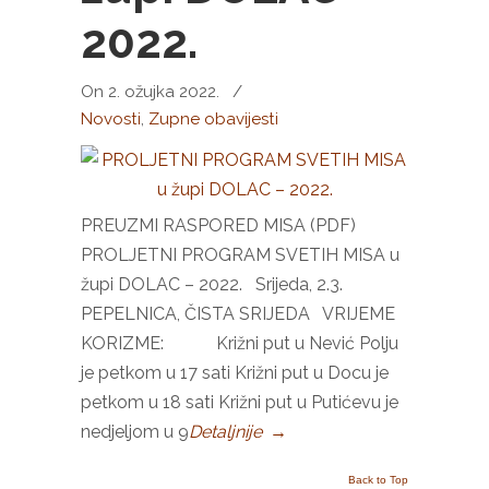
2022.
On 2. ožujka 2022.
/
Novosti
,
Zupne obavijesti
PREUZMI RASPORED MISA (PDF)
PROLJETNI PROGRAM SVETIH MISA u
župi DOLAC – 2022. Srijeda, 2.3.
PEPELNICA, ČISTA SRIJEDA VRIJEME
KORIZME: Križni put u Nević Polju
je petkom u 17 sati Križni put u Docu je
petkom u 18 sati Križni put u Putićevu je
nedjeljom u 9
Detaljnije
→
Back to Top