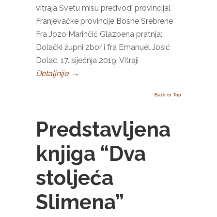
vitraja Svetu misu predvodi provincijal
Franjevačke provincije Bosne Srebrene
Fra Jozo Marinčić Glazbena pratnja:
Dolački župni zbor i fra Emanuel Josić
Dolac, 17. siječnja 2019. Vitraji
Detaljnije
→
Back to Top
Predstavljena
knjiga “Dva
stoljeća
Slimena”