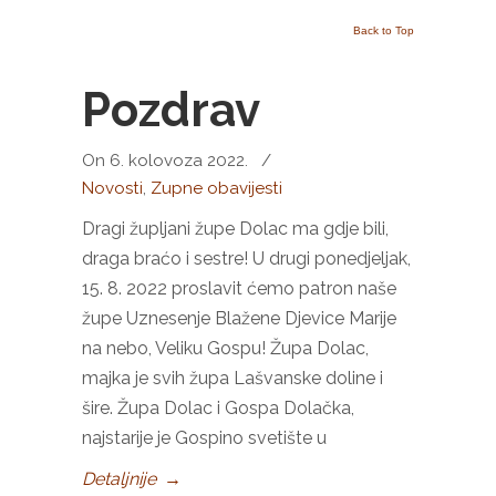
Back to Top
Pozdrav
On 6. kolovoza 2022.
/
Novosti
,
Zupne obavijesti
Dragi župljani župe Dolac ma gdje bili,
draga braćo i sestre! U drugi ponedjeljak,
15. 8. 2022 proslavit ćemo patron naše
župe Uznesenje Blažene Djevice Marije
na nebo, Veliku Gospu! Župa Dolac,
majka je svih župa Lašvanske doline i
šire. Župa Dolac i Gospa Dolačka,
najstarije je Gospino svetište u
Detaljnije
→