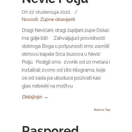
On 27. studenoga 2022.
/
Novosti
,
Zupne obavijesti
Dragi Nevićani, dragi župljani župe Dolac
ma gdje bili! Zahvaljujući providnosti
dobroga Boga u potpunosti smo završili
obnovu kapele Srca Isusova u Nević
Polju. Podigli smo zvonik od 10 metara i
instalirali zvono od 180 kilograma, koje
će od sada pa ubuduće pozivati kao
glas nebeski na molitvu
Detaljnije
→
Back to Top
Raspored