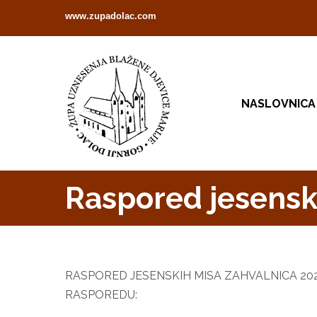
www.zupadolac.com
NASLOVNICA
Raspored jesensk
RASPORED JESENSKIH MISA ZAHVALNICA 202
RASPOREDU: