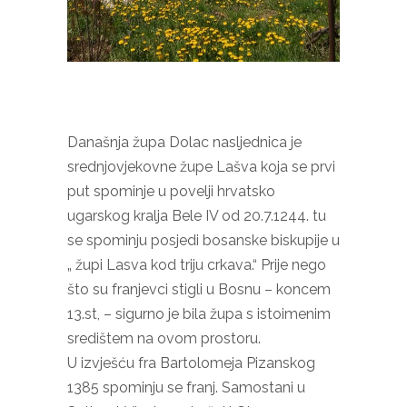
Današnja župa Dolac nasljednica je
srednjovjekovne župe Lašva koja se prvi
put spominje u povelji hrvatsko
ugarskog kralja Bele IV od 20.7.1244. tu
se spominju posjedi bosanske biskupije u
„ župi Lasva kod triju crkava.“ Prije nego
što su franjevci stigli u Bosnu – koncem
13.st, – sigurno je bila župa s istoimenim
središtem na ovom prostoru.
U izvješću fra Bartolomeja Pizanskog
1385 spominju se franj. Samostani u