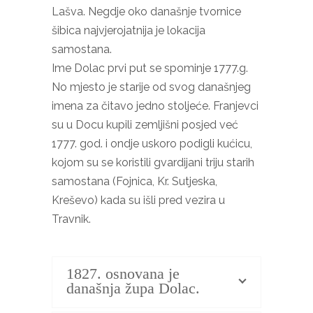
Lašva. Negdje oko današnje tvornice
šibica najvjerojatnija je lokacija
samostana.
Ime Dolac prvi put se spominje 1777.g.
No mjesto je starije od svog današnjeg
imena za čitavo jedno stoljeće. Franjevci
su u Docu kupili zemljišni posjed već
1777. god. i ondje uskoro podigli kućicu,
kojom su se koristili gvardijani triju starih
samostana (Fojnica, Kr. Sutjeska,
Kreševo) kada su išli pred vezira u
Travnik.
1827. osnovana je
današnja župa Dolac.