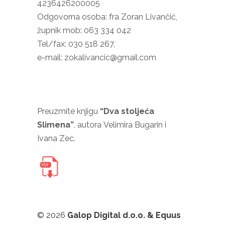
4236426200005
Odgovorna osoba: fra Zoran Livančić,
župnik mob: 063 334 042
Tel/fax: 030 518 267,
e-mail: zokalivancic@gmail.com
Preuzmite knjigu
“Dva stoljeća
Slimena”
, autora Velimira Bugarin i
Ivana Zec.
©
2026
Galop Digital d.o.o. & Equus