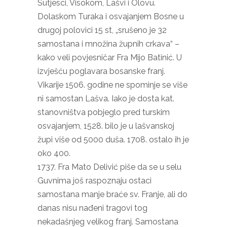
Sutjesci, Visokom, Lašvi i Olovu.
Dolaskom Turaka i osvajanjem Bosne u
drugoj polovici 15 st, „srušeno je 32
samostana i množina župnih crkava“ –
kako veli povjesničar Fra Mijo Batinić. U
izvješću poglavara bosanske franj.
Vikarije 1506. godine ne spominje se više
ni samostan Lašva. Iako je dosta kat.
stanovništva pobjeglo pred turskim
osvajanjem, 1528. bilo je u lašvanskoj
župi više od 5000 duša. 1708. ostalo ih je
oko 400.
1737. Fra Mato Delivić piše da se u selu
Guvnima još raspoznaju ostaci
samostana manje braće sv. Franje, ali do
danas nisu nađeni tragovi tog
nekadašnjeg velikog franj. Samostana