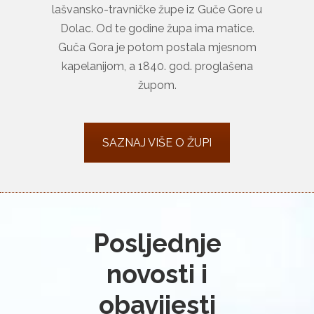
lašvansko-travničke župe iz Guče Gore u
Dolac. Od te godine župa ima matice.
Guča Gora je potom postala mjesnom
kapelanijom, a 1840. god. proglašena
župom.
SAZNAJ VIŠE O ŽUPI
Posljednje
novosti i
obavijesti