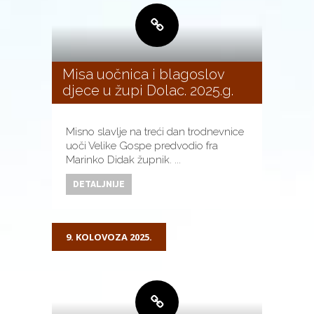
Misa uočnica i blagoslov
djece u župi Dolac. 2025.g.
Misno slavlje na treći dan trodnevnice
uoči Velike Gospe predvodio fra
Marinko Didak župnik. ...
DETALJNIJE
9. KOLOVOZA 2025.