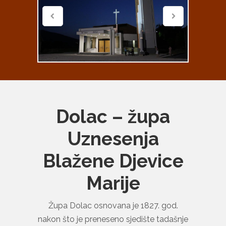
Dolac – župa
Uznesenja
Blažene Djevice
Marije
Župa Dolac osnovana je 1827. god.
nakon što je preneseno sjedište tadašnje