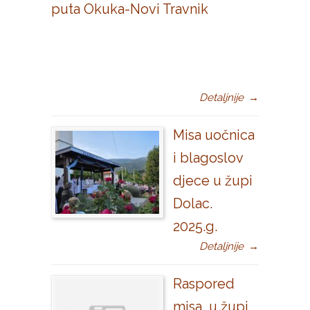
puta Okuka-Novi Travnik
Detaljnije
→
Misa uočnica
i blagoslov
djece u župi
Dolac.
2025.g.
Detaljnije
→
Raspored
misa u župi