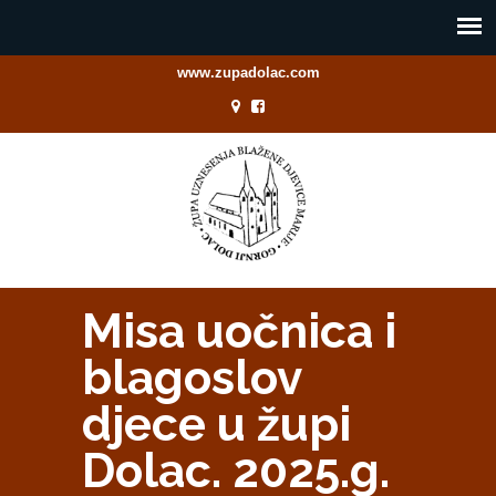
www.zupadolac.com
Misa uočnica i
blagoslov
djece u župi
Dolac. 2025.g.