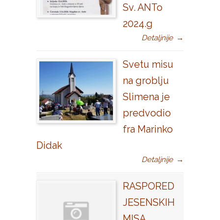
Sv. ANTo
2024.g
Detaljnije
→
Svetu misu
na groblju
Slimena je
predvodio
fra Marinko
Didak
Detaljnije
→
RASPORED
JESENSKIH
MISA