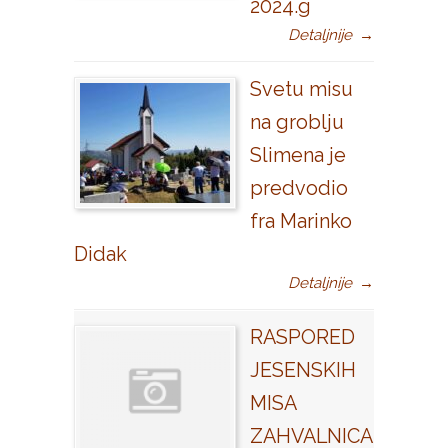
2024.g
Detaljnije
→
Svetu misu
na groblju
Slimena je
predvodio
fra Marinko
Didak
Detaljnije
→
RASPORED
JESENSKIH
MISA
ZAHVALNICA