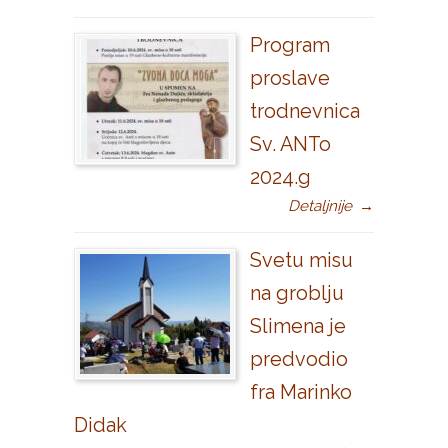
Program
proslave
trodnevnica
Sv. ANTo
2024.g
Detaljnije
→
Svetu misu
na groblju
Slimena je
predvodio
fra Marinko
Didak