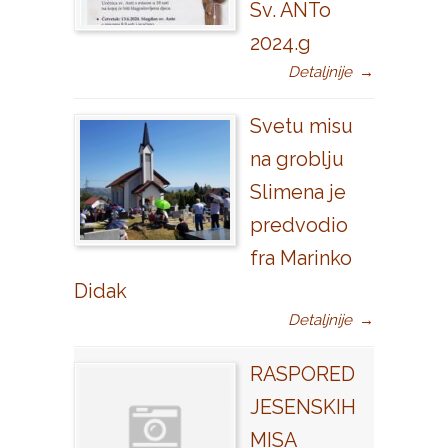
Sv. ANTo
2024.g
Detaljnije
→
Svetu misu
na groblju
Slimena je
predvodio
fra Marinko
Didak
Detaljnije
→
RASPORED
JESENSKIH
MISA