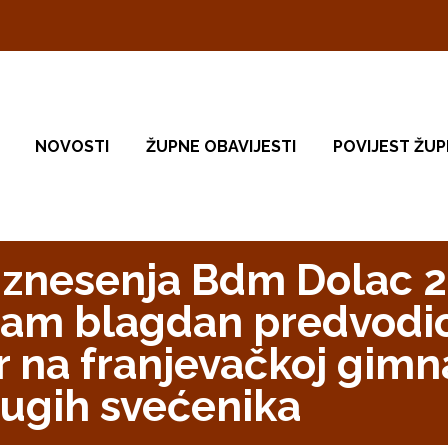
NOVOSTI
ŽUPNE OBAVIJESTI
POVIJEST ŽUP
Uznesenja Bdm Dolac 2
sam blagdan predvodio 
 na franjevačkoj gimna
rugih svećenika