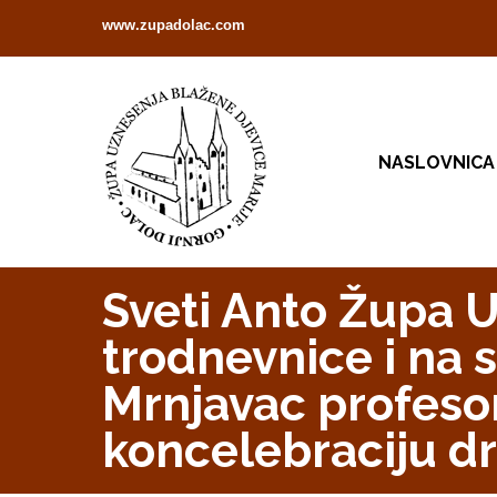
www.zupadolac.com
NASLOVNICA
Sveti Anto Župa 
trodnevnice i na 
Mrnjavac profesor
koncelebraciju d