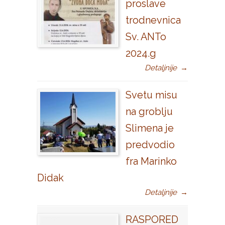
proslave
trodnevnica
Sv. ANTo
2024.g
Detaljnije
→
Svetu misu
na groblju
Slimena je
predvodio
fra Marinko
Didak
Detaljnije
→
RASPORED