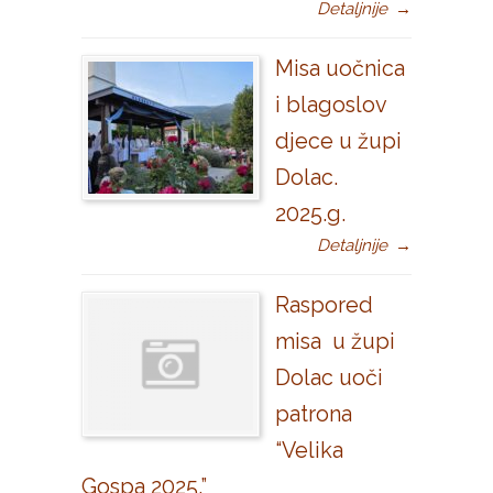
Detaljnije
→
Misa uočnica
i blagoslov
djece u župi
Dolac.
2025.g.
Detaljnije
→
Raspored
misa u župi
Dolac uoči
patrona
“Velika
Gospa 2025.”