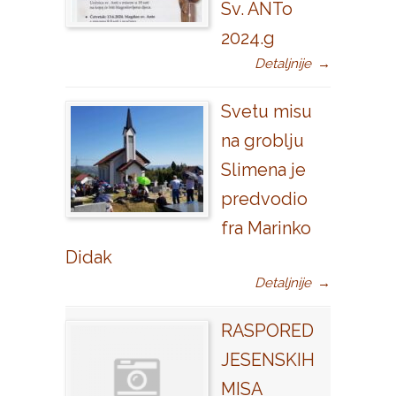
Sv. ANTo
2024.g
Detaljnije
→
Svetu misu
na groblju
Slimena je
predvodio
fra Marinko
Didak
Detaljnije
→
RASPORED
JESENSKIH
MISA