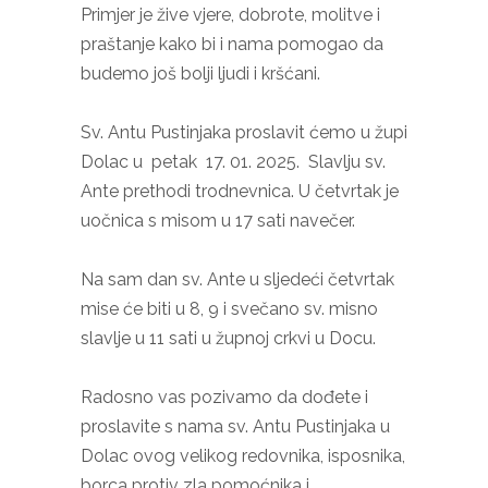
Primjer je žive vjere, dobrote, molitve i
praštanje kako bi i nama pomogao da
budemo još bolji ljudi i kršćani.
Sv. Antu Pustinjaka proslavit ćemo u župi
Dolac u petak 17. 01. 2025. Slavlju sv.
Ante prethodi trodnevnica. U četvrtak je
uočnica s misom u 17 sati navečer.
Na sam dan sv. Ante u sljedeći četvrtak
mise će biti u 8, 9 i svečano sv. misno
slavlje u 11 sati u župnoj crkvi u Docu.
Radosno vas pozivamo da dođete i
proslavite s nama sv. Antu Pustinjaka u
Dolac ovog velikog redovnika, isposnika,
borca protiv zla pomoćnika i