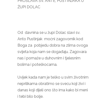
PROSLAVA SV. ANTE, PUSTINJAKA U
ŽUPI DOLAC
Od davnina se u župi Dolac slavi sv.
Anto Pustinjak moćni zagovornik kod
Boga za pobjedu dobra na zlima ovoga
svijeta koja nam se događaju. Zagovara
nas i pomaže u duhovnim i tjelesnim
bolima i poteškoćama.
Uvijek kada nam je teško u svim životnim
neprilikama obratimo se svecu koji živi i
danas koji dijeli ono što ima kako bi meni
i tebi bilo bolje.