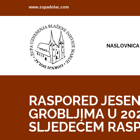
www.zupadolac.com
NASLOVNICA
RASPORED JESEN
GROBLJIMA U 202
SLJEDEĆEM RAS