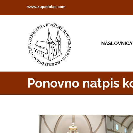
www.zupadolac.com
NASLOVNICA
Ponovno natpis koj