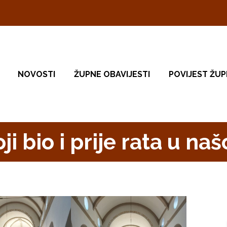
NOVOSTI
ŽUPNE OBAVIJESTI
POVIJEST ŽUP
i bio i prije rata u naš