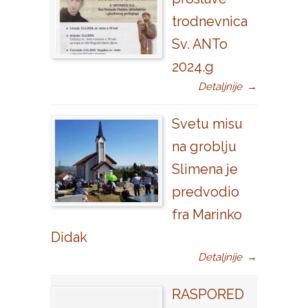
trodnevnica
Sv. ANTo
2024.g
Detaljnije
→
Svetu misu
na groblju
Slimena je
predvodio
fra Marinko
Didak
Detaljnije
→
RASPORED