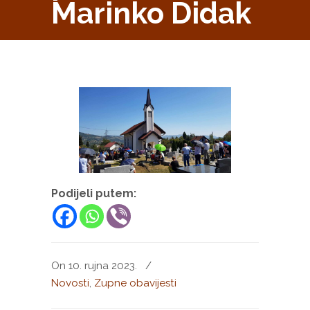
Marinko Didak
Podijeli putem:
On 10. rujna 2023.
/
Novosti
,
Zupne obavijesti