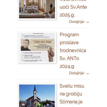
uoči Sv.Ante
2025.g.
Detaljnije
→
Program
proslave
trodnevnica
Sv. ANTo
2024.g
Detaljnije
→
Svetu misu
na groblju
Slimena je