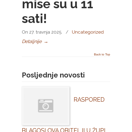
mise su u 11
sati!
On 27. travnja 2025.
/
Uncategorized
Detaljnije
→
Back to Top
Posljednje novosti
RASPORED
BLAGOSLOVA OBITELJI U ŽUPI