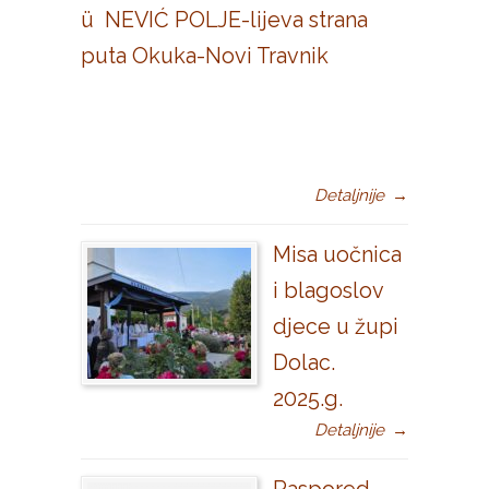
ü NEVIĆ POLJE-lijeva strana
puta Okuka-Novi Travnik
Detaljnije
→
Misa uočnica
i blagoslov
djece u župi
Dolac.
2025.g.
Detaljnije
→